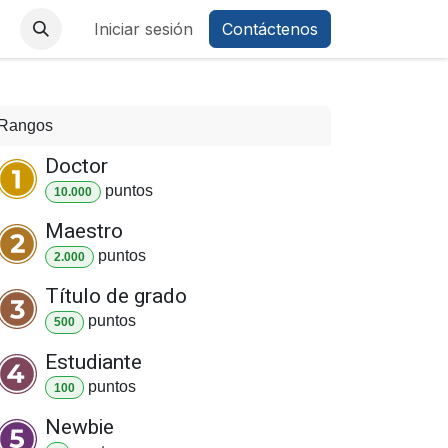
áctenos
Iniciar sesión
Contáctenos
Rangos
Doctor
punto
s
10.000
Maestro
punto
s
2.000
Título de grado
punto
s
500
Estudiante
punto
s
100
Newbie