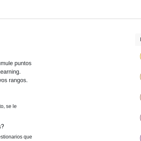
todología
Empleo
Nosotros
Trabajamos con ...
Cont
umule puntos
Learning.
vos rangos.
o, se le
s?
stionarios que