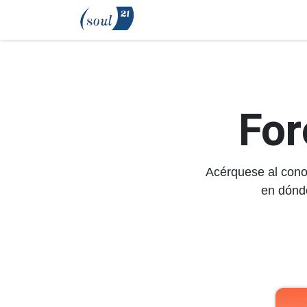
Ir al contenido
Inicio
Transformación
Me
For
Acérquese al cono
en dónd